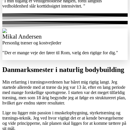
"I min tilgang er vedligeholdelse nøglen, fordi langtids
vedholdenhed slår korttidssigtet intensivitet.
"
Mikal Andersen
Personlig træner og kostvejleder
"Der er mange veje der fører til Rom, vælg den rigtige for dig."
Danmarksmester i naturlig bodybuilding
Min erfarring i træningsverdenen har båret mig rigtig langt. Jeg
startede allerede med at træne da jeg var 13 år, efter en lang periode
med mange forskellige sportsgrene. I starten var det meget tilfældig
træning, men som 18 årig begyndte jeg at følge en struktureret plan,
hvilket gav endnu større resultater.
Lige nu ligger min passion i muskelopbygning, styrketræning og
trænings-teknik. Jeg ved hvor vigtigt det er at kende bevægelserne
og vide principperne, når planen skal ligges for at komme tættere på
sit mål.